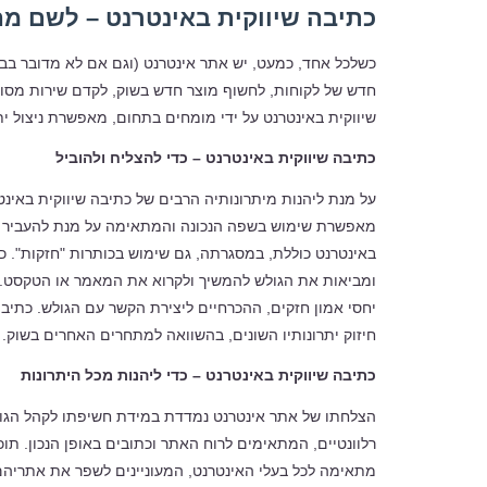
כתיבה שיווקית באינטרנט – לשם מה
כשלכל אחד, כמעט, יש אתר אינטרנט (וגם אם לא מדובר בבע
חדש של לקוחות, לחשוף מוצר חדש בשוק, לקדם שירות מסוים 
שיווקית באינטרנט על ידי מומחים בתחום, מאפשרת ניצול ית
כתיבה שיווקית באינטרנט – כדי להצליח ולהוביל
על מנת ליהנות מיתרונותיה הרבים של כתיבה שיווקית באינ
מאפשרת שימוש בשפה הנכונה והמתאימה על מנת להעביר את 
באינטרנט כוללת, במסגרתה, גם שימוש בכותרות "חזקות". 
ומביאות את הגולש להמשיך ולקרוא את המאמר או הטקסט. כת
יחסי אמון חזקים, ההכרחיים ליצירת הקשר עם הגולש. כתיבה
חיזוק יתרונותיו השונים, בהשוואה למתחרים האחרים בשוק.
כתיבה שיווקית באינטרנט – כדי ליהנות מכל היתרונות
הצלחתו של אתר אינטרנט נמדדת במידת חשיפתו לקהל הגולשים
רלוונטיים, המתאימים לרוח האתר וכתובים באופן הנכון. תוכ
מתאימה לכל בעלי האינטרנט, המעוניינים לשפר את אתריהם,