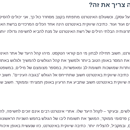
 צריך את זה?
ל עסק), וכשעולם האינטרנט מתפתח בקצב מסחרר כול כך, אני יכולים להסיק 
ועוד ועוד. כתיבה שיווקית באינטרנט הינה אחד הכלים המרכזיים ברשת האינ
רונותיה הבלתי רגילים של רשת האינטרנט על מנת להביא לחשיפה גדולה יותר
טרנט, חשוב תחילה לבחון מי הם קוראי הטקסט. מיהו קהל היעד של אתר האינט
המסר באופן הטוב ביותר ולמשוך את קהל הגולשים להמשיך ולגלוש באתר ו/א
כותרות שמושכות תשומת לב ומאפשרות, במספר מצומצם של מילים, במשפט אח
יבה שיווקית באינטרנט חשוב שתתייחס אל הגולש "בגובה העיניים". חשוב שתד
 שיווקית באינטרנט חשוב שתביע את הרעיון באופן תמציתי וממוקד. חשוב שת
, ובעיקר – לקהל היעד שלו. אתרי אינטרנט רבים אינם זוכים לחשיפה, לה הם
ן פרסומי ממוקד, המושך את תשומת ליבו של הגולש בחמש השניות הראשונות שלו
 ובמקביל, להצליח יותר. כתיבה שיווקית באינטרנט, כזו שנעשית באופן איכו