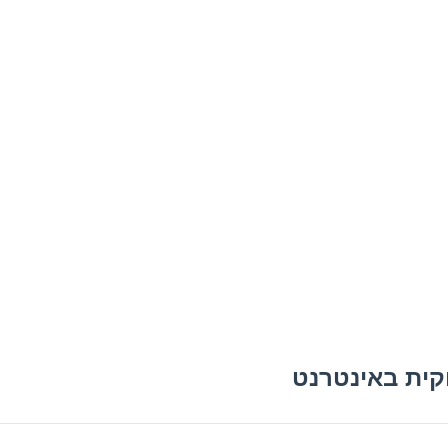
קידום
קופירייטינג
עריכה לשונית
אודות
שירותי קופירייטינג לעסקים
וקית באינטרנט